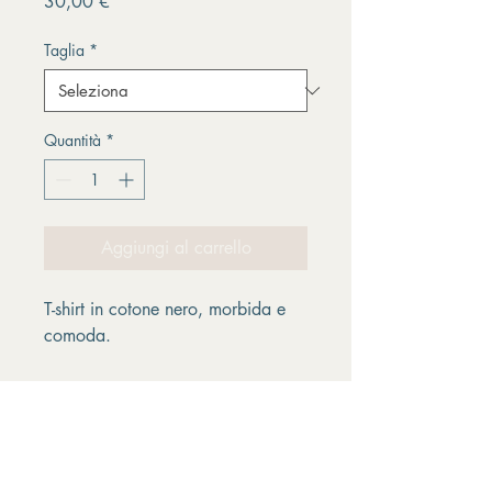
Prezzo
30,00 €
Taglia
*
Quantità
*
Aggiungi al carrello
T-shirt in cotone nero, morbida e 
comoda.