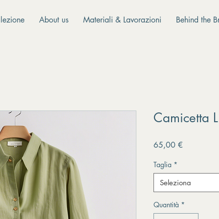
lezione
About us
Materiali & Lavorazioni
Behind the B
Camicetta L
Prezzo
65,00 €
Taglia
*
Seleziona
Quantità
*