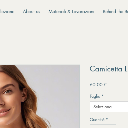
lezione
About us
Materiali & Lavorazioni
Behind the B
Camicetta L
Prezzo
60,00 €
Taglia
*
Seleziona
Quantità
*