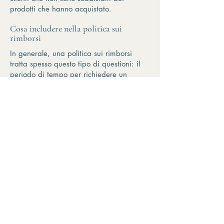
prodotti che hanno acquistato.
Cosa includere nella politica sui
rimborsi
In generale, una politica sui rimborsi
tratta spesso questo tipo di questioni: il
periodo di tempo per richiedere un
rimborso, se il rimborso sarà totale o
parziale, a quali condizioni il cliente
riceverà un rimborso e molto altro ancora.
(+39)
3397359944