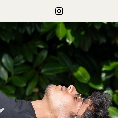
rand
More