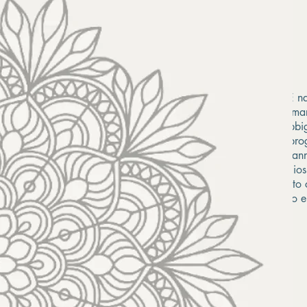
MORE nas
trasforma
dell’abbi
in un pro
Dopo ann
prestigio
progetto 
estetico 